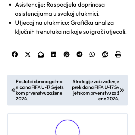
Asistencije: Raspodjela doprinosa
asistencijama u svakoj utakmici.
Utjecaj na utakmicu: Grafička analiza
ključnih trenutaka na koje su igrači utjecali.
P
Postotci obrana golma
Strategije za izvođenje
nica na FIFA U-17 Svjets
prekida na FIFA U-17 Sv
o
kom prvenstvu za žene
jetskom prvenstvu za ž
s
2024.
ene 2024.
t
n
a