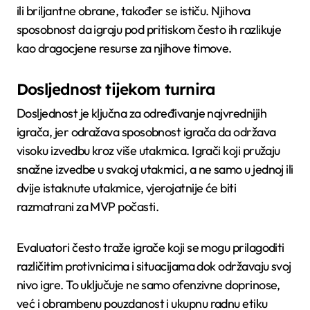
ili briljantne obrane, također se ističu. Njihova
sposobnost da igraju pod pritiskom često ih razlikuje
kao dragocjene resurse za njihove timove.
Dosljednost tijekom turnira
Dosljednost je ključna za određivanje najvrednijih
igrača, jer odražava sposobnost igrača da održava
visoku izvedbu kroz više utakmica. Igrači koji pružaju
snažne izvedbe u svakoj utakmici, a ne samo u jednoj ili
dvije istaknute utakmice, vjerojatnije će biti
razmatrani za MVP počasti.
Evaluatori često traže igrače koji se mogu prilagoditi
različitim protivnicima i situacijama dok održavaju svoj
nivo igre. To uključuje ne samo ofenzivne doprinose,
već i obrambenu pouzdanost i ukupnu radnu etiku