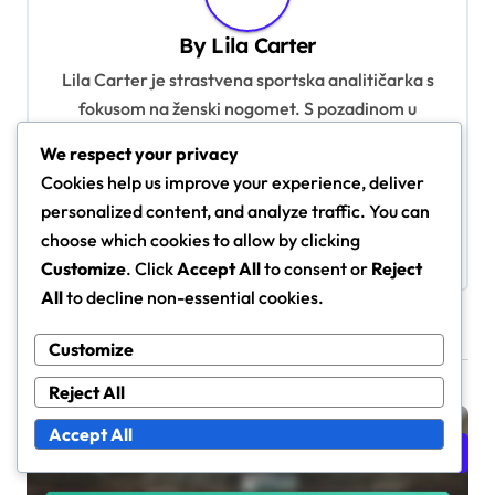
v
By
Lila Carter
i
Lila Carter je strastvena sportska analitičarka s
g
fokusom na ženski nogomet. S pozadinom u
a
sportskoj novinarstvu i dubokom ljubavlju prema
t
We respect your privacy
igri, pruža uvid u komentare i analize na FIFA U-17
Cookies help us improve your experience, deliver
i
Svjetskom prvenstvu za žene 2024. Lila vjeruje u
personalized content, and analyze traffic. You can
moć sporta za mlade da inspirira i osnaži sljedeću
o
choose which cookies to allow by clicking
generaciju sportašica.
n
Customize
. Click
Accept All
to consent or
Reject
All
to decline non-essential cookies.
Customize
Related Posts
Reject All
Accept All
Statistika igrača za FIFA U-17 Svjetsko prvenstvo za žene
2024.