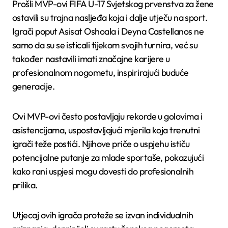
Prošli MVP-ovi FIFA U-17 Svjetskog prvenstva za žene
ostavili su trajna nasljeđa koja i dalje utječu na sport.
Igrači poput Asisat Oshoala i Deyna Castellanos ne
samo da su se isticali tijekom svojih turnira, već su
također nastavili imati značajne karijere u
profesionalnom nogometu, inspirirajući buduće
generacije.
Ovi MVP-ovi često postavljaju rekorde u golovima i
asistencijama, uspostavljajući mjerila koja trenutni
igrači teže postići. Njihove priče o uspjehu ističu
potencijalne putanje za mlade sportaše, pokazujući
kako rani uspjesi mogu dovesti do profesionalnih
prilika.
Utjecaj ovih igrača proteže se izvan individualnih