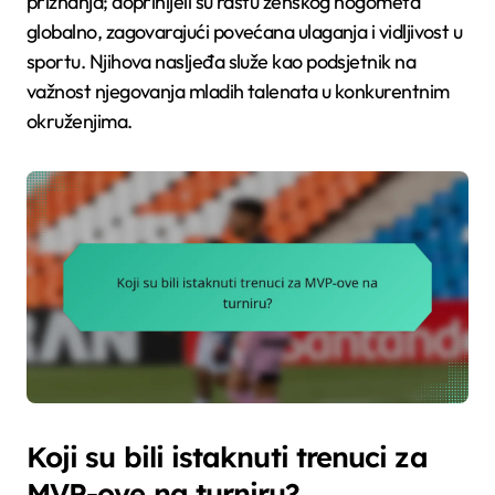
priznanja; doprinijeli su rastu ženskog nogometa
globalno, zagovarajući povećana ulaganja i vidljivost u
sportu. Njihova nasljeđa služe kao podsjetnik na
važnost njegovanja mladih talenata u konkurentnim
okruženjima.
Koji su bili istaknuti trenuci za
MVP-ove na turniru?