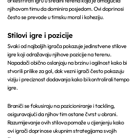
orkestrirati igru u sredini terena koja je omogućila
njihovom timu da dominira posjedom. Ovi doprinosi
često se prevode u timsku moral i koheziju.
Stilovi igre i pozicije
Svaki od najboljih igrača pokazuje jedinstvene stilove
igre koji odražavaju njihove pozicije na terenu.
Napadači obično oslanjaju na brzinu i agilnost kako bi
stvorili prilike za gol, dok vezni igrači često pokazuju
viziju i preciznost dodavanja kako bi kontrolirali tempo
igre.
Braniči se fokusiraju na pozicioniranje i tackling,
osiguravajući da njihov tim ostane čvrst u obrani.
Razumijevanje ovih stilova pomaže u cijenjenju kako
ovi igrači doprinose ukupnim strategijama svojih