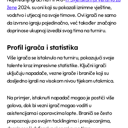
žene
2024. su oni koji su pokazali iznimne vještine,
vodstvo i utjecaj na svoje timove. Ovi igrači ne samo
da izvrsno igraju pojedinačno, već također značajno
doprinose ukupnoj izvedbi svog tima na turniru.
Profil igrača i statistika
Više igrača se istaknulo na turniru, pokazujući svoje
talente kroz impresivne statistike. Ključni igrači
uključuju napadače, vezne igrače i braniče koji su
dosljedno igrali na visokom nivou tijekom utakmica.
Na primjer, istaknuti napadač mogao je postići više
golova, dok bi vezni igrač mogao voditi u
asistencijama i oporavcima lopte. Braniči se često
prepoznaju po svojim tacklingima i presjecanjima,