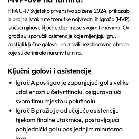
FIFA U-17 Svjetsko prvenstvo za žene 2024. prikazalo
je brojne istaknute trenutke najvrednijih igrača (MVP),
ističući njihove ključne doprinose svojim timovima. Ovi
igrači su isporučili asistencije koje mijenjaju igru,
postigli ključne golove i napravili nezaboravne obrane
koje su definirale narativ turnira.
Ključni golovi i asistencije
Igrač A postigao je zapanjujući gol s velike
udaljenosti u četvrtfinalu, osiguravajući
svom timu mjesto u polufinalu.
Igrač B pružio je odlučujuću asistenciju
tijekom finalne utakmice, postavljajući
pobjednički gol u posljednjim minutama
igre.