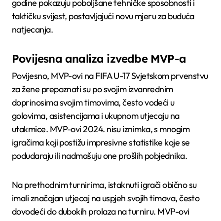
godine pokazuju poboljšane tehničke sposobnosti i
taktičku svijest, postavljajući novu mjeru za buduća
natjecanja.
Povijesna analiza izvedbe MVP-a
Povijesno, MVP-ovi na FIFA U-17 Svjetskom prvenstvu
za žene prepoznati su po svojim izvanrednim
doprinosima svojim timovima, često vodeći u
golovima, asistencijama i ukupnom utjecaju na
utakmice. MVP-ovi 2024. nisu iznimka, s mnogim
igračima koji postižu impresivne statistike koje se
podudaraju ili nadmašuju one prošlih pobjednika.
Na prethodnim turnirima, istaknuti igrači obično su
imali značajan utjecaj na uspjeh svojih timova, često
dovodeći do dubokih prolaza na turniru. MVP-ovi