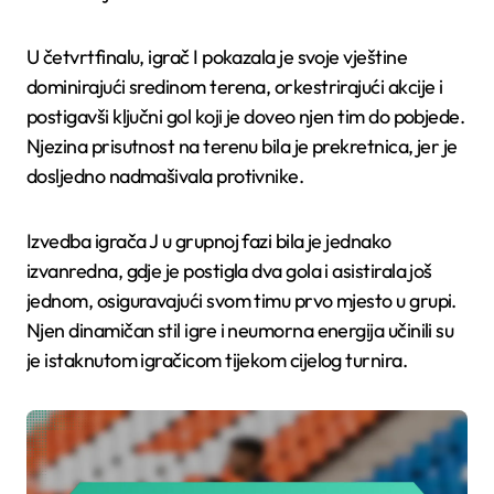
U četvrtfinalu, igrač I pokazala je svoje vještine
dominirajući sredinom terena, orkestrirajući akcije i
postigavši ključni gol koji je doveo njen tim do pobjede.
Njezina prisutnost na terenu bila je prekretnica, jer je
dosljedno nadmašivala protivnike.
Izvedba igrača J u grupnoj fazi bila je jednako
izvanredna, gdje je postigla dva gola i asistirala još
jednom, osiguravajući svom timu prvo mjesto u grupi.
Njen dinamičan stil igre i neumorna energija učinili su
je istaknutom igračicom tijekom cijelog turnira.