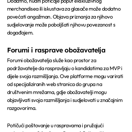
Dodatno, nuditi poticaje poput ekskluzivnog
merchandisea ili iskustava za glasače može dodatno
povećati angažman. Objava priznanja za njihovo
sudjelovanje može poboljšati njihovu povezanost s
događajem.
Forumi i rasprave obožavatelja
Forumi obožavatelja služe kao prostor za
podržavatelje da raspravljaju o kandidatima za MVP i
dijele svoja razmišljanja. Ove platforme mogu varirati
od specijaliziranih web stranica do grupa na
društvenim mrežama, gdje obožavatelji mogu
objavljivati svoja razmišljanja i sudjelovati u značajnim
razgovorima.
Potičući poštovanje u raspravama i pružajući