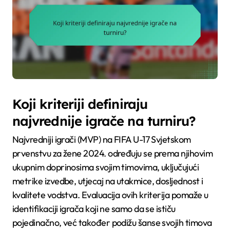
Koji kriteriji definiraju
najvrednije igrače na turniru?
Najvredniji igrači (MVP) na FIFA U-17 Svjetskom
prvenstvu za žene 2024. određuju se prema njihovim
ukupnim doprinosima svojim timovima, uključujući
metrike izvedbe, utjecaj na utakmice, dosljednost i
kvalitete vodstva. Evaluacija ovih kriterija pomaže u
identifikaciji igrača koji ne samo da se ističu
pojedinačno, već također podižu šanse svojih timova