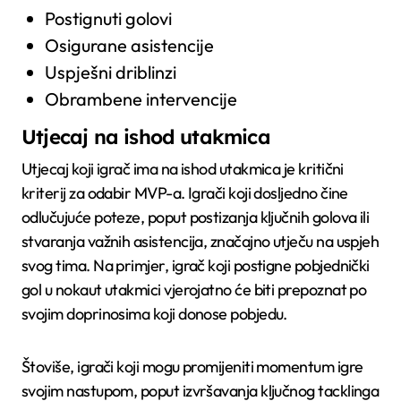
Postignuti golovi
Osigurane asistencije
Uspješni driblinzi
Obrambene intervencije
Utjecaj na ishod utakmica
Utjecaj koji igrač ima na ishod utakmica je kritični
kriterij za odabir MVP-a. Igrači koji dosljedno čine
odlučujuće poteze, poput postizanja ključnih golova ili
stvaranja važnih asistencija, značajno utječu na uspjeh
svog tima. Na primjer, igrač koji postigne pobjednički
gol u nokaut utakmici vjerojatno će biti prepoznat po
svojim doprinosima koji donose pobjedu.
Štoviše, igrači koji mogu promijeniti momentum igre
svojim nastupom, poput izvršavanja ključnog tacklinga