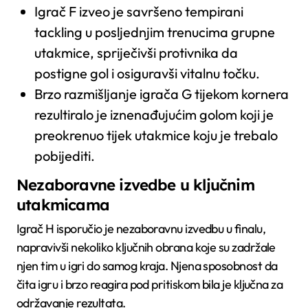
Igrač F izveo je savršeno tempirani
tackling u posljednjim trenucima grupne
utakmice, spriječivši protivnika da
postigne gol i osiguravši vitalnu točku.
Brzo razmišljanje igrača G tijekom kornera
rezultiralo je iznenađujućim golom koji je
preokrenuo tijek utakmice koju je trebalo
pobijediti.
Nezaboravne izvedbe u ključnim
utakmicama
Igrač H isporučio je nezaboravnu izvedbu u finalu,
napravivši nekoliko ključnih obrana koje su zadržale
njen tim u igri do samog kraja. Njena sposobnost da
čita igru i brzo reagira pod pritiskom bila je ključna za
održavanje rezultata.