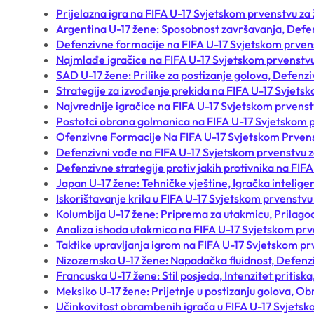
Prijelazna igra na FIFA U-17 Svjetskom prvenstvu za
Argentina U-17 žene: Sposobnost završavanja, Defen
Defenzivne formacije na FIFA U-17 Svjetskom prven
Najmlađe igračice na FIFA U-17 Svjetskom prvenstv
SAD U-17 žene: Prilike za postizanje golova, Defenzivn
Strategije za izvođenje prekida na FIFA U-17 Svjets
Najvrednije igračice na FIFA U-17 Svjetskom prvens
Postotci obrana golmanica na FIFA U-17 Svjetskom 
Ofenzivne Formacije Na FIFA U-17 Svjetskom Prven
Defenzivni vođe na FIFA U-17 Svjetskom prvenstvu 
Defenzivne strategije protiv jakih protivnika na FI
Japan U-17 žene: Tehničke vještine, Igračka inteligen
Iskorištavanje krila u FIFA U-17 Svjetskom prvenstvu
Kolumbija U-17 žene: Priprema za utakmicu, Prilagodl
Analiza ishoda utakmica na FIFA U-17 Svjetskom prv
Taktike upravljanja igrom na FIFA U-17 Svjetskom p
Nizozemska U-17 žene: Napadačka fluidnost, Defenz
Francuska U-17 žene: Stil posjeda, Intenzitet pritiska
Meksiko U-17 žene: Prijetnje u postizanju golova, O
Učinkovitost obrambenih igrača u FIFA U-17 Svjetsk