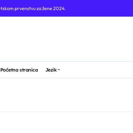
jetskom prvenstvu za žene 2024.
 golova, Defenzivna organizacija, Igra u tranziciji
 FIFA U-17 Svjetskom prvenstvu za žene 2024.
Svjetskom prvenstvu za žene 2024.
 U-17 Svjetskom prvenstvu za žene 2024.
Svjetskom Prvenstvu Za Žene 2024.
Početna stranica
Jezik
tskom prvenstvu za žene 2024.
skom prvenstvu za žene 2024.