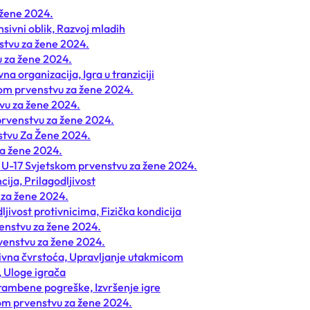
 žene 2024.
sivni oblik, Razvoj mladih
stvu za žene 2024.
u za žene 2024.
a organizacija, Igra u tranziciji
kom prvenstvu za žene 2024.
tvu za žene 2024.
prvenstvu za žene 2024.
stvu Za Žene 2024.
za žene 2024.
FA U-17 Svjetskom prvenstvu za žene 2024.
cija, Prilagodljivost
 za žene 2024.
jivost protivnicima, Fizička kondicija
enstvu za žene 2024.
rvenstvu za žene 2024.
ivna čvrstoća, Upravljanje utakmicom
, Uloge igrača
brambene pogreške, Izvršenje igre
om prvenstvu za žene 2024.