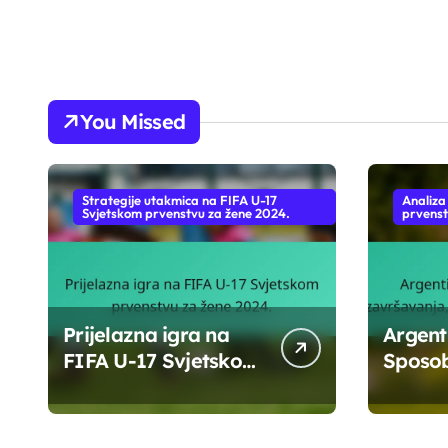
You Missed
Strategije utakmica na FIFA U-17
Analiza
Svjetskom prvenstvu za žene 2024.
prvenst
Prijelazna igra na
Argent
FIFA U-17 Svjetskom
Sposo
prvenstvu za žene
završa
2024.
Defensi
Razvoj