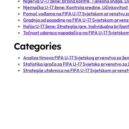
Nigerija U-17 žene: Brzina kontre, Tjelesna snaga, 
Njemačka U-17 žene: Kontrola sredine, Učinkovitost pr
Pomoć vođama na FIFA U-17 Svjetskom prvenstvu z
Gradnja od pozadine na FIFA U-17 Svjetskom prvens
Italija U-17 žene: Strategija igre, Individualna bril
Točnost udaraca napadačica na FIFA U-17 Svjetskom
Categories
Analiza timova FIFA U-17 Svjetskog prvenstva za že
Statistika igrača za FIFA U-17 Svjetsko prvenstvo za
Strategije utakmica na FIFA U-17 Svjetskom prvenst