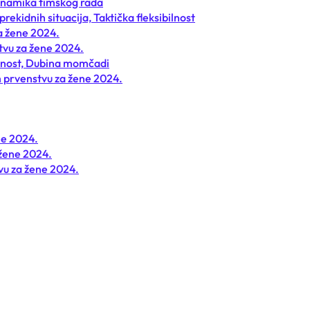
Dinamika timskog rada
ekidnih situacija, Taktička fleksibilnost
a žene 2024.
tvu za žene 2024.
jantnost, Dubina momčadi
 prvenstvu za žene 2024.
ne 2024.
 žene 2024.
vu za žene 2024.