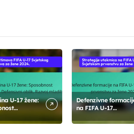
 timova FIFA U-17 Svjetskog
Strategije utakmica na FIFA 
va za žene 2024.
Svjetskom prvenstvu za žene
ina U-17 žene:
Defenzivne formacij
bnost
na FIFA U-17
vanja,
Svjetskom prvenstv
vni oblik,
za žene 2024.
 mladih