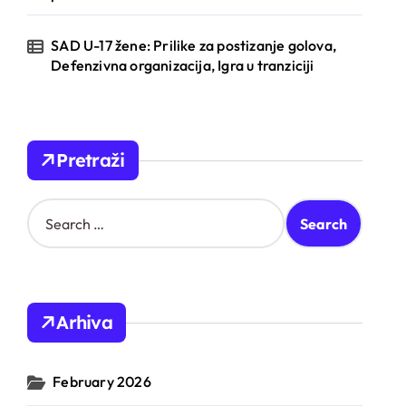
SAD U-17 žene: Prilike za postizanje golova,
Defenzivna organizacija, Igra u tranziciji
Pretraži
S
e
a
r
c
h
Arhiva
f
o
r
February 2026
: