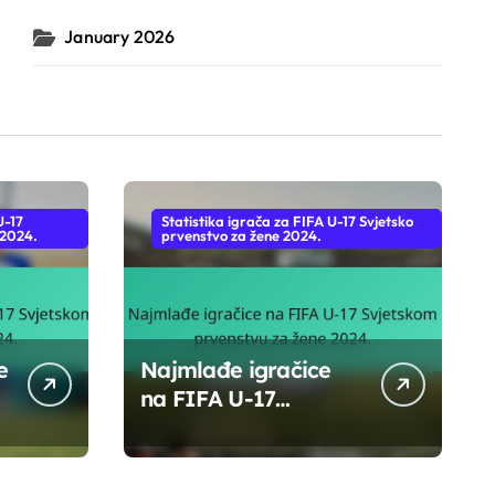
January 2026
U-17
Statistika igrača za FIFA U-17 Svjetsko
 2024.
prvenstvo za žene 2024.
e
Najmlađe igračice
na FIFA U-17
u
Svjetskom prvenstvu
za žene 2024.