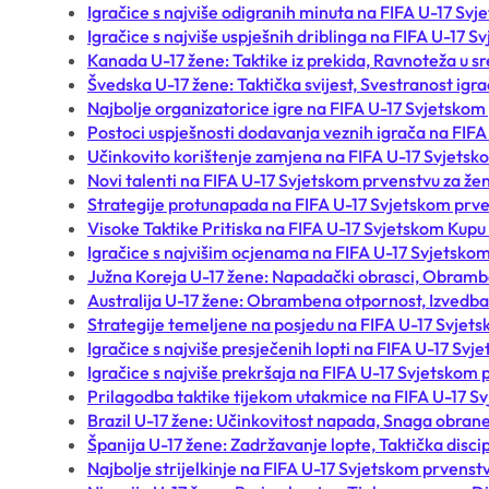
Igračice s najviše odigranih minuta na FIFA U-17 Sv
Igračice s najviše uspješnih driblinga na FIFA U-17 
Kanada U-17 žene: Taktike iz prekida, Ravnoteža u sr
Švedska U-17 žene: Taktička svijest, Svestranost igra
Najbolje organizatorice igre na FIFA U-17 Svjetskom
Postoci uspješnosti dodavanja veznih igrača na FIF
Učinkovito korištenje zamjena na FIFA U-17 Svjetsk
Novi talenti na FIFA U-17 Svjetskom prvenstvu za že
Strategije protunapada na FIFA U-17 Svjetskom prv
Visoke Taktike Pritiska na FIFA U-17 Svjetskom Kupu
Igračice s najvišim ocjenama na FIFA U-17 Svjetsko
Južna Koreja U-17 žene: Napadački obrasci, Obrambe
Australija U-17 žene: Obrambena otpornost, Izvedba 
Strategije temeljene na posjedu na FIFA U-17 Svjet
Igračice s najviše presječenih lopti na FIFA U-17 Sv
Igračice s najviše prekršaja na FIFA U-17 Svjetskom
Prilagodba taktike tijekom utakmice na FIFA U-17 S
Brazil U-17 žene: Učinkovitost napada, Snaga obrane
Španija U-17 žene: Zadržavanje lopte, Taktička disci
Najbolje strijelkinje na FIFA U-17 Svjetskom prvenst