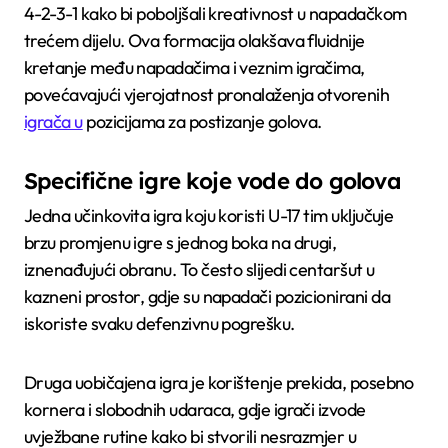
4-2-3-1 kako bi poboljšali kreativnost u napadačkom
trećem dijelu. Ova formacija olakšava fluidnije
kretanje među napadačima i veznim igračima,
povećavajući vjerojatnost pronalaženja otvorenih
igrača u
pozicijama za postizanje golova.
Specifične igre koje vode do golova
Jedna učinkovita igra koju koristi U-17 tim uključuje
brzu promjenu igre s jednog boka na drugi,
iznenađujući obranu. To često slijedi centaršut u
kazneni prostor, gdje su napadači pozicionirani da
iskoriste svaku defenzivnu pogrešku.
Druga uobičajena igra je korištenje prekida, posebno
kornera i slobodnih udaraca, gdje igrači izvode
uvježbane rutine kako bi stvorili nesrazmjer u