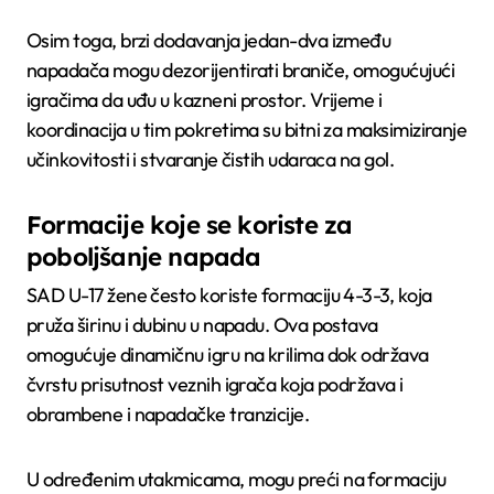
Osim toga, brzi dodavanja jedan-dva između
napadača mogu dezorijentirati braniče, omogućujući
igračima da uđu u kazneni prostor. Vrijeme i
koordinacija u tim pokretima su bitni za maksimiziranje
učinkovitosti i stvaranje čistih udaraca na gol.
Formacije koje se koriste za
poboljšanje napada
SAD U-17 žene često koriste formaciju 4-3-3, koja
pruža širinu i dubinu u napadu. Ova postava
omogućuje dinamičnu igru na krilima dok održava
čvrstu prisutnost veznih igrača koja podržava i
obrambene i napadačke tranzicije.
U određenim utakmicama, mogu preći na formaciju