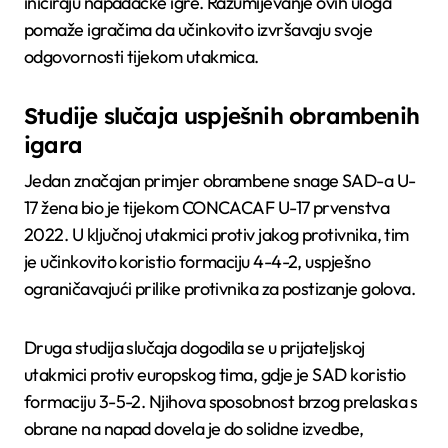
iniciraju napadačke igre. Razumijevanje ovih uloga
pomaže igračima da učinkovito izvršavaju svoje
odgovornosti tijekom utakmica.
Studije slučaja uspješnih obrambenih
igara
Jedan značajan primjer obrambene snage SAD-a U-
17 žena bio je tijekom CONCACAF U-17 prvenstva
2022. U ključnoj utakmici protiv jakog protivnika, tim
je učinkovito koristio formaciju 4-4-2, uspješno
ograničavajući prilike protivnika za postizanje golova.
Druga studija slučaja dogodila se u prijateljskoj
utakmici protiv europskog tima, gdje je SAD koristio
formaciju 3-5-2. Njihova sposobnost brzog prelaska s
obrane na napad dovela je do solidne izvedbe,