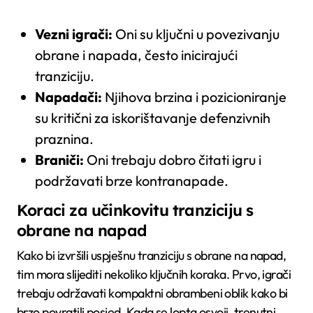
Vezni igrači:
Oni su ključni u povezivanju
obrane i napada, često inicirajući
tranziciju.
Napadači:
Njihova brzina i pozicioniranje
su kritični za iskorištavanje defenzivnih
praznina.
Braniči:
Oni trebaju dobro čitati igru i
podržavati brze kontranapade.
Koraci za učinkovitu tranziciju s
obrane na napad
Kako bi izvršili uspješnu tranziciju s obrane na napad,
tim mora slijediti nekoliko ključnih koraka. Prvo, igrači
trebaju održavati kompaktni obrambeni oblik kako bi
brzo povratili posjed. Kada se lopta osvoji, trenutni