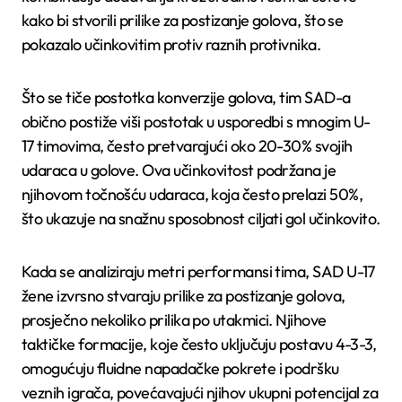
kako bi stvorili prilike za postizanje golova, što se
pokazalo učinkovitim protiv raznih protivnika.
Što se tiče postotka konverzije golova, tim SAD-a
obično postiže viši postotak u usporedbi s mnogim U-
17 timovima, često pretvarajući oko 20-30% svojih
udaraca u golove. Ova učinkovitost podržana je
njihovom točnošću udaraca, koja često prelazi 50%,
što ukazuje na snažnu sposobnost ciljati gol učinkovito.
Kada se analiziraju metri performansi tima, SAD U-17
žene izvrsno stvaraju prilike za postizanje golova,
prosječno nekoliko prilika po utakmici. Njihove
taktičke formacije, koje često uključuju postavu 4-3-3,
omogućuju fluidne napadačke pokrete i podršku
veznih igrača, povećavajući njihov ukupni potencijal za