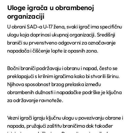
Uloge igrača u obrambenoj
organizaciji
U obrani SAD-a U-17 žena, svaki igrač ima specifičnu
ulogu koja doprinosi ukupnoj organizaciji. Središnji
braniči su prvenstveno odgovorni za označavanje
napadača i čišćenje lopte iz opasnih zona.
Bočni braniči podržavaju i obranu i napad, često se
preklapajući s krilnim igračima kako bi stvorili širinu.
Njihova sposobnost brzog prelaska između
obrambenih dužnosti i napadačke podrške je ključna
za održavanje ravnoteže.
Vezni igrači igraju ključnu ulogu u povezivanju obrane i
napada, pružajući zaštitu braničima dok također