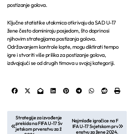
postizanje golova.
Ključne statistike utakmica otkrivaju da SAD U-17
žene često dominiraju posjedom, što doprinosi
njihovim strategijama postizanja golova.
Održavanjem kontrole lopte, mogu diktirati tempo
igre i stvoriti više prilika za postizanje golova,
izdvajajući se od drugih timova u svojoj kategoriji.
P
Strategije za izvođenje
Najmlađe igračice na F
prekida na FIFA U-17 Sv
o
IFA U-17 Svjetskom prv
jetskom prvenstvu za ž
enstvu za žene 2024.