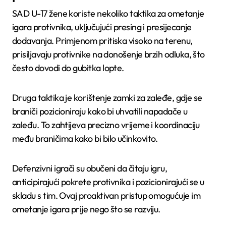
SAD U-17 žene koriste nekoliko taktika za ometanje
igara protivnika, uključujući presing i presijecanje
dodavanja. Primjenom pritiska visoko na terenu,
prisiljavaju protivnike na donošenje brzih odluka, što
često dovodi do gubitka lopte.
Druga taktika je korištenje zamki za zaleđe, gdje se
braniči pozicioniraju kako bi uhvatili napadače u
zaleđu. To zahtijeva precizno vrijeme i koordinaciju
među braničima kako bi bilo učinkovito.
Defenzivni igrači su obučeni da čitaju igru,
anticipirajući pokrete protivnika i pozicionirajući se u
skladu s tim. Ovaj proaktivan pristup omogućuje im
ometanje igara prije nego što se razviju.