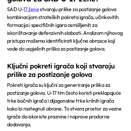
SAD U-
17 žene
stvaraju prilike za postizanje golova
kombinacijom strateških pokreta igrača, učinkovitih
formacija i specifičnih igara osmišljenih za
iskorištavanje defenzivnih slabosti. Analizom njihovog
pristupa možemo identificirati ključne obrasce koji
vode do uspješnih prilika za postizanje golova.
Ključni pokreti igrača koji stvaraju
prilike za postizanje golova
Pokreti igrača su ključni za generiranje prilika za
postizanje golova. U-17 tim često koristi preklapajuće
trke bočnih igrača i dijagonalne trke krilnih igrača
kako bi rastegnuli obrane. To stvara prostor za vezne
igrače da iskoriste praznine i naprave prodorne
dodavanja.