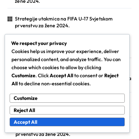
žene 2024.
Strategije utakmica na FIFA U-17 Svjetskom
prvenstvu za žene 2024.
We respect your privacy
Cookies help us improve your experience, deliver
Nedavne objave
personalized content, and analyze traffic. You can
choose which cookies to allow by clicking
Customize
. Click
Accept All
to consent or
Reject
Prijelazna igra na FIFA U-17 Svjetskom prvenstvu za
All
to decline non-essential cookies.
žene 2024.
Customize
Argentina U-17 žene: Sposobnost završavanja,
Defensivni oblik, Razvoj mladih
Reject All
Accept All
Defenzivne formacije na FIFA U-17 Svjetskom
prvenstvu za žene 2024.