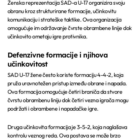
Ženska reprezentacija SAD-a U-17 organizira svoju
obranu kroz strukturirane formacije, učinkovitu
komunikaciju i strateške taktike. Ova organizacija
omogućuje im održavanje čvrste obrambene linije dok
učinkovito ometaju igre protivnika.
Defenzivne formacije i njihova
učinkovitost
SAD U-17 žene često koriste formaciju 4-4-2, koja
pruža uravnotežen pristup između obrane i napada.
Ova formacija omogućuje četiri braniča da stvore
čvrstu obrambenu liniju dok četiri vezna igrača mogu
podržati i obrambene i napadačke igre.
Druga učinkovita formacija je 3-5-2, koja naglašava
kontrolu veznog reda. Ova postava se može brzo