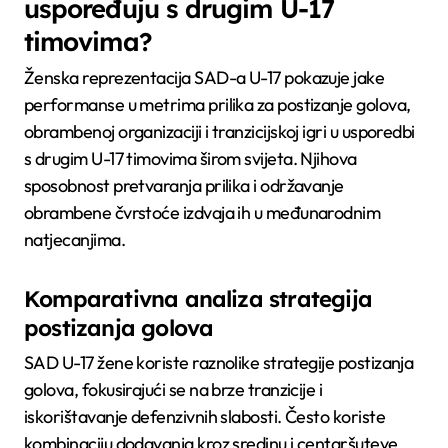
uspoređuju s drugim U-17
timovima?
Ženska reprezentacija SAD-a U-17 pokazuje jake
performanse u metrima prilika za postizanje golova,
obrambenoj organizaciji i tranzicijskoj igri u usporedbi
s drugim U-17 timovima širom svijeta. Njihova
sposobnost pretvaranja prilika i održavanje
obrambene čvrstoće izdvaja ih u međunarodnim
natjecanjima.
Komparativna analiza strategija
postizanja golova
SAD U-17 žene koriste raznolike strategije postizanja
golova, fokusirajući se na brze tranzicije i
iskorištavanje defenzivnih slabosti. Često koriste
kombinaciju dodavanja kroz sredinu i centaršuteve