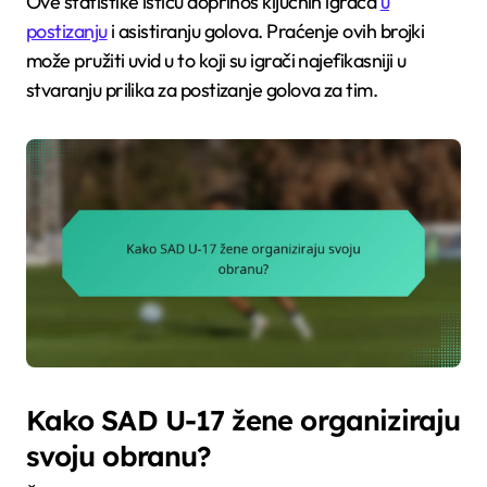
Ove statistike ističu doprinos ključnih igrača
u
postizanju
i asistiranju golova. Praćenje ovih brojki
može pružiti uvid u to koji su igrači najefikasniji u
stvaranju prilika za postizanje golova za tim.
Kako SAD U-17 žene organiziraju
svoju obranu?