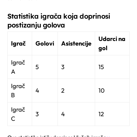
Statistika igrača koja doprinosi
postizanju golova
Udarci na
Igrač
Golovi
Asistencije
gol
Igrač
5
3
15
A
Igrač
4
2
10
B
Igrač
3
4
12
C