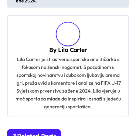
s
ene 2024.
t
n
a
v
By
Lila Carter
i
Lila Carter je strastvena sportska analitičarka s
g
fokusom na ženski nogomet. S pozadinom u
a
sportskoj novinarstvu i dubokom ljubavlju prema
t
igri, pruža uvid u komentare i analize na FIFA U-17
i
Svjetskom prvenstvu za žene 2024. Lila vjeruje u
moć sporta za mlade da inspirira i osnaži sljedeću
o
generaciju sportašica.
n
Related Posts