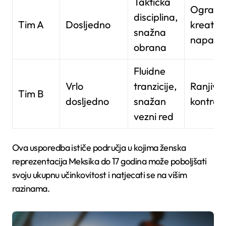
Taktička
Ograni
disciplina,
Tim A
Dosljedno
kreativn
snažna
napadu
obrana
Fluidne
Vrlo
tranzicije,
Ranjivi 
Tim B
dosljedno
snažan
kontra
vezni red
Ova usporedba ističe područja u kojima ženska
reprezentacija Meksika do 17 godina može poboljšati
svoju ukupnu učinkovitost i natjecati se na višim
razinama.