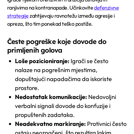
ranjivima na kontranapade. Učinkovite
defenzivne
strategije
zahtijevaju ravnotežu između agresije i
opreza, što tim ponekad teško postiže.
Česte pogreške koje dovode do
primljenih golova
Loše pozicioniranje:
Igrači se često
nalaze na pogrešnim mjestima,
dopuštajući napadačima da iskoriste
prostore.
Nedostatak komunikacije:
Nedovoljni
verbalni signali dovode do konfuzije i
propuštenih zadataka.
Neadekvatno markiranje:
Protivnici često
ostaju neoznačeni, što rezultira lakim