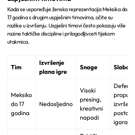
Kada se uspoređuje ženska reprezentacija Meksika do
17 godina s drugim uspješnim timovima, očite su
razlike u izvršenju. Uspješni timovi često pokazuju više
razine taktičke discipline i prilagodljivosti tijekom
utakmica.
Izvršenje
Tim
Snage
Slabost
plana igre
Defenzi
Visoki
Meksiko
propusti
presing,
do 17
Nedosljedno
izvršenj
kreativni
godina
postavl
napadi
igara