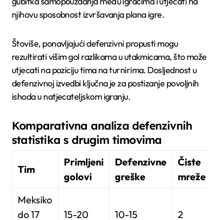
gubitka samopouzdanja među igračima i utjecati na
njihovu sposobnost izvršavanja plana igre.
Štoviše, ponavljajući defenzivni propusti mogu
rezultirati višim gol razlikama u utakmicama, što može
utjecati na poziciju tima na turnirima. Dosljednost u
defenzivnoj izvedbi ključna je za postizanje povoljnih
ishoda u natjecateljskom igranju.
Komparativna analiza defenzivnih
statistika s drugim timovima
Primljeni
Defenzivne
Čiste
Tim
golovi
greške
mreže
Meksiko
do 17
15-20
10-15
2