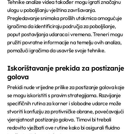
Tehnike analize videa također mogu igrati značajnu
ulogu u poboljšanju vještina završavanja.
Pregledavanje snimaka prošlih utakmica omogućuje
igračima da identificiraju područja za poboljšanje,
poput postavljanja udaraca i vremena. Treneri mogu
pružiti povratne informacije na temelju ovih analiza,
pomažući igračima da usavrše svoje tehnike.
Iskorištavanje prekida za postizanje
golova
Prekidi nude vrijedne prilike za postizanje golova koje
se mogu iskoristiti s pravim strategijama. Razvijanje
specifičnih rutina za korner i slobodne udarce može
stvoriti konfuziju za protivničke obrane, povećavajući
vjerojatnost postizanja golova. Timovi bi trebali
redovito vježbati ove rutine kako bi osigurali fluidno