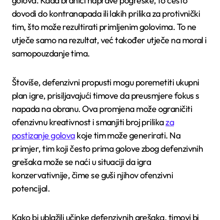
golova. Kada braniči naprave pogreške, to često
dovodi do kontranapada ili lakih prilika za protivnički
tim, što može rezultirati primljenim golovima. To ne
utječe samo na rezultat, već također utječe na moral i
samopouzdanje tima.
Štoviše, defenzivni propusti mogu poremetiti ukupni
plan igre, prisiljavajući timove da preusmjere fokus s
napada na obranu. Ova promjena može ograničiti
ofenzivnu kreativnost i smanjiti broj prilika
za
postizanje golova
koje tim može generirati. Na
primjer, tim koji često prima golove zbog defenzivnih
grešaka može se naći u situaciji da igra
konzervativnije, čime se guši njihov ofenzivni
potencijal.
Kako bi ublažili učinke defenzivnih grešaka, timovi bi