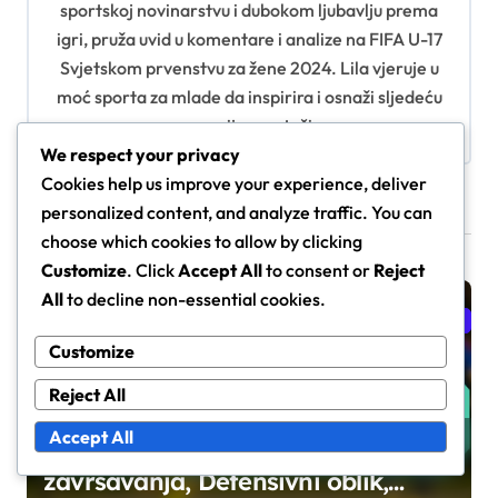
sportskoj novinarstvu i dubokom ljubavlju prema
t
igri, pruža uvid u komentare i analize na FIFA U-17
i
Svjetskom prvenstvu za žene 2024. Lila vjeruje u
moć sporta za mlade da inspirira i osnaži sljedeću
o
generaciju sportašica.
n
We respect your privacy
Cookies help us improve your experience, deliver
personalized content, and analyze traffic. You can
Related Posts
choose which cookies to allow by clicking
Customize
. Click
Accept All
to consent or
Reject
All
to decline non-essential cookies.
Analiza timova FIFA U-17 Svjetskog prvenstva za žene 2024.
Customize
Reject All
Accept All
Argentina U-17 žene: Sposobnost
završavanja, Defensivni oblik,