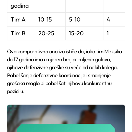
godina
Tim A
10-15
5-10
4
Tim B
20-25
15-20
1
Ova komparativna analiza ističe da, iako tim Meksika
do 17 godina ima umjeren broj primljenih golova,
njihove defenzivne greške su veće od nekih kolega.
Poboljšanje defenzivne koordinacije i smanjenje
grešaka moglo bi poboljšati njihovu konkurentnu
poziciju.