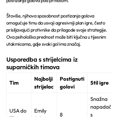
postizanja golova pod pritiskom.
Štoviše, njihova sposobnost postizanja golova
omogućuje timu da usvoji agresivniji plan igre, često
prisiljavajući protivnike da prilagode svoje strategije.
Ova psihološka prednost može biti ključna u tijesnim
utakmicama, gdje svaki gol ima značaj.
Usporedba s strijelcima iz
suparničkih timova
Najbolji
Postignuti
Tim
Stil igre
strijelac
golovi
Snažna
napadačic
USA do
Emily
8
s