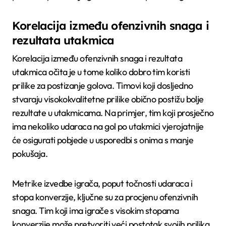
Korelacija između ofenzivnih snaga i
rezultata utakmica
Korelacija između ofenzivnih snaga i rezultata
utakmica očita je u tome koliko dobro tim koristi
prilike za postizanje golova. Timovi koji dosljedno
stvaraju visokokvalitetne prilike obično postižu bolje
rezultate u utakmicama. Na primjer, tim koji prosječno
ima nekoliko udaraca na gol po utakmici vjerojatnije
će osigurati pobjede u usporedbi s onima s manje
pokušaja.
Metrike izvedbe igrača, poput točnosti udaraca i
stopa konverzije, ključne su za procjenu ofenzivnih
snaga. Tim koji ima igrače s visokim stopama
konverzije može pretvoriti veći postotak svojih prilika