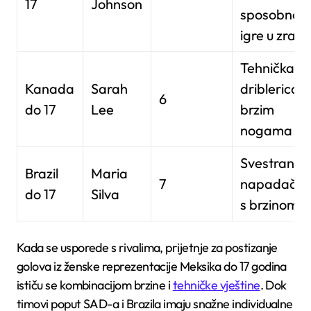
17
Johnson
sposobnoš
igre u zraku
Tehnička
Kanada
Sarah
driblerica s
6
do 17
Lee
brzim
nogama
Svestrana
Brazil
Maria
7
napadačic
do 17
Silva
s brzinom
Kada se usporede s rivalima, prijetnje za postizanje
golova iz ženske reprezentacije Meksika do 17 godina
ističu se kombinacijom brzine i
tehničke vještine
. Dok
timovi poput SAD-a i Brazila imaju snažne individualne