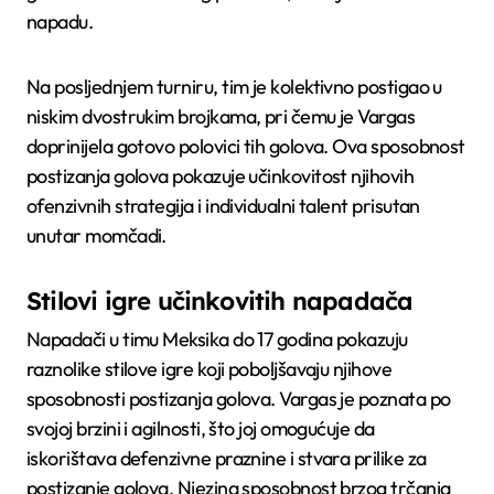
napadu.
Na posljednjem turniru, tim je kolektivno postigao u
niskim dvostrukim brojkama, pri čemu je Vargas
doprinijela gotovo polovici tih golova. Ova sposobnost
postizanja golova pokazuje učinkovitost njihovih
ofenzivnih strategija i individualni talent prisutan
unutar momčadi.
Stilovi igre učinkovitih napadača
Napadači u timu Meksika do 17 godina pokazuju
raznolike stilove igre koji poboljšavaju njihove
sposobnosti postizanja golova. Vargas je poznata po
svojoj brzini i agilnosti, što joj omogućuje da
iskorištava defenzivne praznine i stvara prilike za
postizanje golova. Njezina sposobnost brzog trčanja