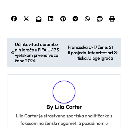
P
Učinkovitost obrambe
Francuska U-17 žene: St
nih igrača u FIFA U-17 S
o
il posjeda, Intenzitet pri
vjetskom prvenstvu za
tiska, Uloge igrača
s
žene 2024.
t
n
a
v
By
Lila Carter
i
Lila Carter je strastvena sportska analitičarka s
g
fokusom na ženski nogomet. S pozadinom u
a