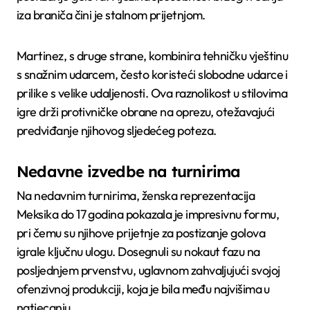
iza braniča čini je stalnom prijetnjom.
Martinez, s druge strane, kombinira tehničku vještinu
s snažnim udarcem, često koristeći slobodne udarce i
prilike s velike udaljenosti. Ova raznolikost u stilovima
igre drži protivničke obrane na oprezu, otežavajući
predviđanje njihovog sljedećeg poteza.
Nedavne izvedbe na turnirima
Na nedavnim turnirima, ženska reprezentacija
Meksika do 17 godina pokazala je impresivnu formu,
pri čemu su njihove prijetnje za postizanje golova
igrale ključnu ulogu. Dosegnuli su nokaut fazu na
posljednjem prvenstvu, uglavnom zahvaljujući svojoj
ofenzivnoj produkciji, koja je bila među najvišima u
natjecanju.