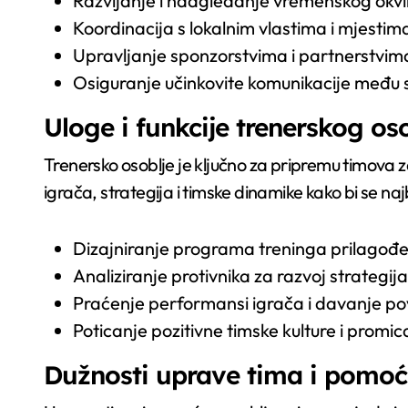
Razvijanje i nadgledanje vremenskog okvir
Koordinacija s lokalnim vlastima i mjestim
Upravljanje sponzorstvima i partnerstvima 
Osiguranje učinkovite komunikacije među 
Uloge i funkcije trenerskog os
Trenersko osoblje je ključno za pripremu timova z
igrača, strategija i timske dinamike kako bi se najb
Dizajniranje programa treninga prilagođe
Analiziranje protivnika za razvoj strategija 
Praćenje performansi igrača i davanje pov
Poticanje pozitivne timske kulture i promi
Dužnosti uprave tima i pomoć