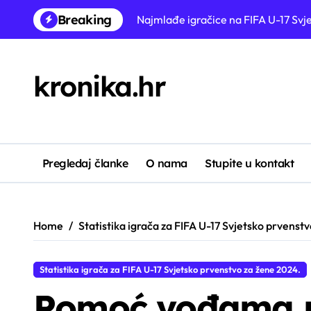
Skip
Breaking
SAD U-17 žene: Prilike za postizanje
to
content
Strategije za izvođenje prekida na
kronika.hr
Najvrednije igračice na FIFA U-17 
Postotci obrana golmanica na FIFA
Ofenzivne Formacije Na FIFA U-17 
Defenzivni vođe na FIFA U-17 Svje
Pregledaj članke
O nama
Stupite u kontakt
Prijelazna igra na FIFA U-17 Svjet
Home
Statistika igrača za FIFA U-17 Svjetsko prvenst
Statistika igrača za FIFA U-17 Svjetsko prvenstvo za žene 2024.
Pomoć vođama n