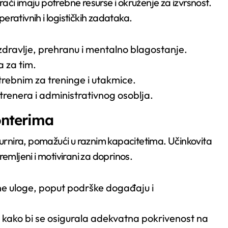
či imaju potrebne resurse i okruženje za izvrsnost.
rativnih i logističkih zadataka.
zdravlje, prehranu i mentalno blagostanje.
 za tim.
rebnim za treninge i utakmice.
renera i administrativnog osoblja.
onterima
turnira, pomažući u raznim kapacitetima. Učinkovita
emljeni i motivirani za doprinos.
čne uloge, poput podrške događaju i
 kako bi se osigurala adekvatna pokrivenost na