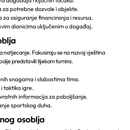
a događaja i ključnih točaka.
a za potrebne dozvole i objekte.
za osiguranje financiranja i resursa.
svim dionicima uključenim u događaj.
oblja
a natjecanje. Fokusiraju se na razvoj vještina
olje predstavili tijekom turnira.
nih snagama i slabostima tima.
i taktika igre.
ratnih informacija za poboljšanje.
canje sportskog duha.
nog osoblja