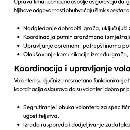
Uprava tima i pomoćno osoblje osiguravaju da igra
Njihove odgovornosti obuhvaćaju širok spektar ope
Nadgledanje dobrobiti igrača, uključujući 
Koordinacija putnih aranžmana i smještaja
Upravljanje opremom i potrepštinama pot
Olakšavanje komunikacije između igrača, t
Koordinacija i upravljanje vol
Volonteri su ključni za nesmetano funkcioniranje 
koordinacija osigurava da su volonteri dobro pripr
Regrutiranje i obuka volontera za specifi
ugostiteljstva.
Izrada rasporeda i dodjeljivanje zadataka