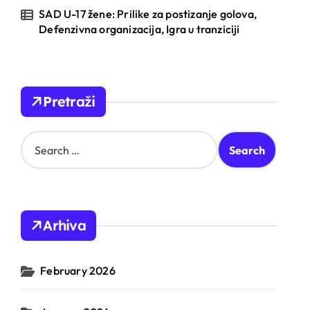
SAD U-17 žene: Prilike za postizanje golova,
Defenzivna organizacija, Igra u tranziciji
Pretraži
S
e
a
r
c
h
Arhiva
f
o
r
February 2026
: