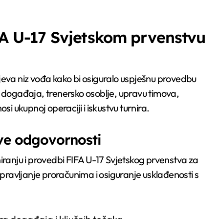
FA U-17 Svjetskom prvenstvu
jeva niz vođa kako bi osiguralo uspješnu provedbu
e događaja, trenersko osoblje, upravu timova,
si ukupnoj operaciji i iskustvu turnira.
ve odgovornosti
iranju i provedbi FIFA U-17 Svjetskog prvenstva za
upravljanje proračunima i osiguranje usklađenosti s