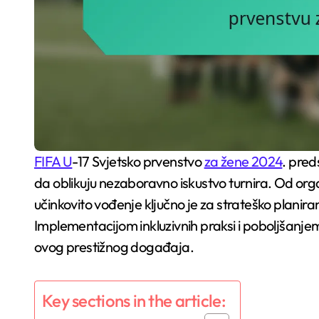
FIFA U
-17 Svjetsko prvenstvo
za žene 2024
. pred
da oblikuju nezaboravno iskustvo turnira. Od or
učinkovito vođenje ključno je za strateško planira
Implementacijom inkluzivnih praksi i poboljšanje
ovog prestižnog događaja.
Key sections in the article: