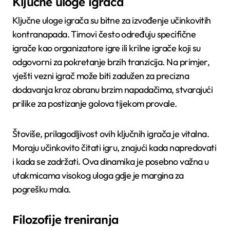
Ključne uloge igrača
Ključne uloge igrača su bitne za izvođenje učinkovitih
kontranapada. Timovi često određuju specifične
igrače kao organizatore igre ili krilne igrače koji su
odgovorni za pokretanje brzih tranzicija. Na primjer,
vješti vezni igrač može biti zadužen za precizna
dodavanja kroz obranu brzim napadačima, stvarajući
prilike za postizanje golova tijekom provale.
Štoviše, prilagodljivost ovih ključnih igrača je vitalna.
Moraju učinkovito čitati igru, znajući kada napredovati
i kada se zadržati. Ova dinamika je posebno važna u
utakmicama visokog uloga gdje je margina za
pogrešku mala.
Filozofije treniranja