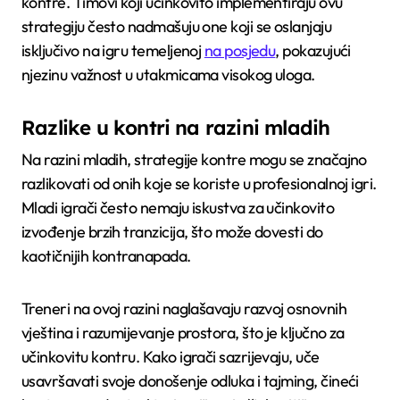
kontre. Timovi koji učinkovito implementiraju ovu
strategiju često nadmašuju one koji se oslanjaju
isključivo na igru temeljenoj
na posjedu
, pokazujući
njezinu važnost u utakmicama visokog uloga.
Razlike u kontri na razini mladih
Na razini mladih, strategije kontre mogu se značajno
razlikovati od onih koje se koriste u profesionalnoj igri.
Mladi igrači često nemaju iskustva za učinkovito
izvođenje brzih tranzicija, što može dovesti do
kaotičnijih kontranapada.
Treneri na ovoj razini naglašavaju razvoj osnovnih
vještina i razumijevanje prostora, što je ključno za
učinkovitu kontru. Kako igrači sazrijevaju, uče
usavršavati svoje donošenje odluka i tajming, čineći