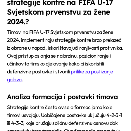
strategije kontre na FIFA U-17
Svjetskom prvenstvu za žene
2024.?
Timovi na FIFA U-17 Svjetskom prvenstvu za žene
2024. implementiraju strategije kontre brzo prelazeći
iz obrane u napad, iskorištavajući ranjivosti protivnika.
Ovaj pristup oslanja se na brzinu, pozicioniranje i
učinkovito timsko djelovanje kako bi iskoristili
defenzivne postavke i stvorili
prilike za postizanje
golova
.
Analiza formacija i postavki timova
Strategije kontre često ovise o formacijama koje
timovi usvajaju. Uobičajene postavke uključuju 4-2-3-1
ili 4-3-3, koje pružaju solidnu defenzivnu osnovu dok
omogućuju brze tranzicije. Ove formacije omogućuju