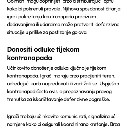
Golmani mogu doprinijeti brzo distribuirajući loptu
kako bi pokrenuli provale. Njihova sposobnost čitanja
igre i pokretanja kontranapada preciznim
dodavanjima ili udarcima može pretvoriti defenzivne
situacije u prilike za postizanje golova.
Donositi odluke tijekom
kontranapada
Učinkovito donošenje odluka ključno je tijekom
kontranapada. Igrači moraju brzo procijeniti teren,
određujući kada napredovati ili zadržati se. Uspješan
kontranapad često ovisi o prepoznavanju pravog
trenutka za iskorištavanje defenzivne pogreške.
Igrači trebaju učinkovito komunicirati, signalizirajući
namjere kako bi osigurali koordinirano kretanje. Brza