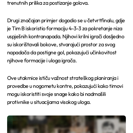
trenutnih prilika za postizanje golova.
Drugi značajan primjer dogodio se u četvrtfinalu, gdje
je Tim B iskoristio formaciju 4-3-3 za pokretanje niza
uspješnih kontranapada. Njihovi krilni igrači dosljedno
su iskorištavali bokove, stvarajući prostor za svog
napadača da postigne gol, pokazujući učinkovitost
njihove formacije i uloga igrača.
Ove utakmice ističu važnost strateškog planiranja i
provedbe u nogometu kontre, pokazujući kako timovi
mogu iskoristiti svoje snage kako bi nadmašili
protivnike u situacijama visokog uloga.