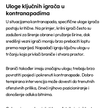
Uloge ključnih igrača u
kontranapadima
U situacijama kontranapada, specifične uloge igrača
postaju kritične. Na primjer, krilni igrači često su
zaduženi za širenje obrane i pružanje širine, dok
središnji vezni igrači moraju brzo prebaciti loptu
prema naprijed. Napadači igraju ključnu ulogu u
trčanju koja privlači braniče i stvara prostor.
Braniči također imaju značajnu ulogu; trebaju brzo
povratiti posjed i pokrenuti kontranapade. Dobro
tempirana intervencija može dovesti do trenutnih
ofenzivnih prilika, čineći njihovo pozicioniranje i
donošenje odluka bitnima.