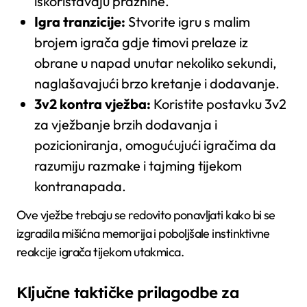
iskorištavaju praznine.
Igra tranzicije:
Stvorite igru s malim
brojem igrača gdje timovi prelaze iz
obrane u napad unutar nekoliko sekundi,
naglašavajući brzo kretanje i dodavanje.
3v2 kontra vježba:
Koristite postavku 3v2
za vježbanje brzih dodavanja i
pozicioniranja, omogućujući igračima da
razumiju razmake i tajming tijekom
kontranapada.
Ove vježbe trebaju se redovito ponavljati kako bi se
izgradila mišićna memorija i poboljšale instinktivne
reakcije igrača tijekom utakmica.
Ključne taktičke prilagodbe za