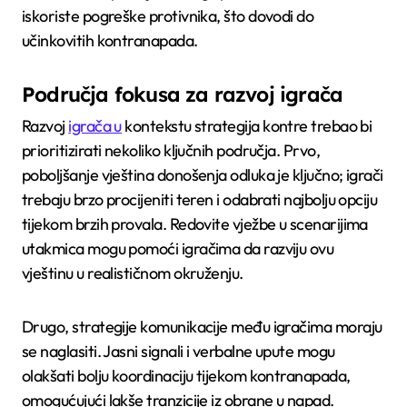
iskoriste pogreške protivnika, što dovodi do
učinkovitih kontranapada.
Područja fokusa za razvoj igrača
Razvoj
igrača u
kontekstu strategija kontre trebao bi
prioritizirati nekoliko ključnih područja. Prvo,
poboljšanje vještina donošenja odluka je ključno; igrači
trebaju brzo procijeniti teren i odabrati najbolju opciju
tijekom brzih provala. Redovite vježbe u scenarijima
utakmica mogu pomoći igračima da razviju ovu
vještinu u realističnom okruženju.
Drugo, strategije komunikacije među igračima moraju
se naglasiti. Jasni signali i verbalne upute mogu
olakšati bolju koordinaciju tijekom kontranapada,
omogućujući lakše tranzicije iz obrane u napad.