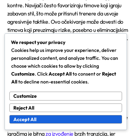
kontre. Navijači često favoriziraju timove koji igraju
zabavan stil, što može pritisnuti trenere da usvoje
agresivnije taktike. Ovo očekivanje može dovesti do
timova koji preuzimaju rizike, posebno u eliminacijskim
fazama gdje je želja za pobjedom od najveće važnosti.
We respect your privacy
Cookies help us improve your experience, deliver
Međutim, važno je uravnotežiti očekivanja navijača s
personalized content, and analyze traffic. You can
praktičnim strategijama igre. Timovi moraju osigurati
choose which cookies to allow by clicking
da njihov stil kontre ne ugrožava njihovu obrambenu
Customize
. Click
Accept All
to consent or
Reject
integritet, jer primanje golova može brzo pretvoriti
All
to decline non-essential cookies.
entuzijazam navijača u frustraciju.
Customize
Dinamika tima
Reject All
Dinamika tima utječe na to koliko učinkovito tim može
Accept All
implementirati strategije kontre. Kohezija među
igračima je bitna
za izvođenje
brzih tranzicija, jer