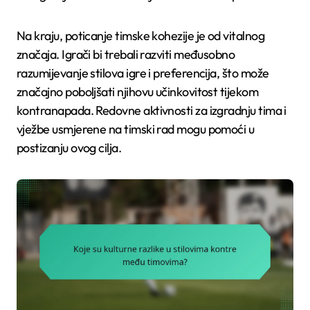
Na kraju, poticanje timske kohezije je od vitalnog
značaja. Igrači bi trebali razviti međusobno
razumijevanje stilova igre i preferencija, što može
značajno poboljšati njihovu učinkovitost tijekom
kontranapada. Redovne aktivnosti za izgradnju tima i
vježbe usmjerene na timski rad mogu pomoći u
postizanju ovog cilja.