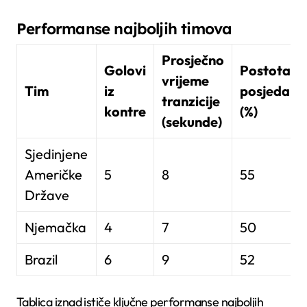
Performanse najboljih timova
Prosječno
Golovi
Postotak
vrijeme
Tim
iz
posjeda
tranzicije
kontre
(%)
(sekunde)
Sjedinjene
Američke
5
8
55
Države
Njemačka
4
7
50
Brazil
6
9
52
Tablica iznad ističe ključne performanse najboljih