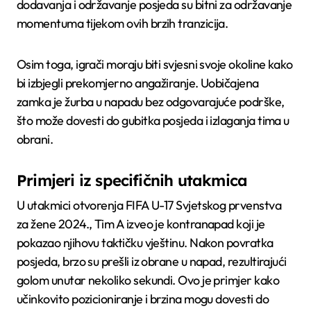
dodavanja i održavanje posjeda su bitni za održavanje
momentuma tijekom ovih brzih tranzicija.
Osim toga, igrači moraju biti svjesni svoje okoline kako
bi izbjegli prekomjerno angažiranje. Uobičajena
zamka je žurba u napadu bez odgovarajuće podrške,
što može dovesti do gubitka posjeda i izlaganja tima u
obrani.
Primjeri iz specifičnih utakmica
U utakmici otvorenja FIFA U-17 Svjetskog prvenstva
za žene 2024., Tim A izveo je kontranapad koji je
pokazao njihovu taktičku vještinu. Nakon povratka
posjeda, brzo su prešli iz obrane u napad, rezultirajući
golom unutar nekoliko sekundi. Ovo je primjer kako
učinkovito pozicioniranje i brzina mogu dovesti do