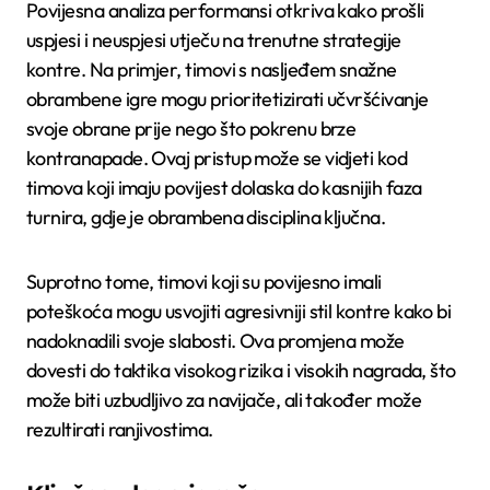
Povijesna analiza performansi otkriva kako prošli
uspjesi i neuspjesi utječu na trenutne strategije
kontre. Na primjer, timovi s nasljeđem snažne
obrambene igre mogu prioritetizirati učvršćivanje
svoje obrane prije nego što pokrenu brze
kontranapade. Ovaj pristup može se vidjeti kod
timova koji imaju povijest dolaska do kasnijih faza
turnira, gdje je obrambena disciplina ključna.
Suprotno tome, timovi koji su povijesno imali
poteškoća mogu usvojiti agresivniji stil kontre kako bi
nadoknadili svoje slabosti. Ova promjena može
dovesti do taktika visokog rizika i visokih nagrada, što
može biti uzbudljivo za navijače, ali također može
rezultirati ranjivostima.